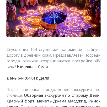
Спуск вниз 104 ступеньки напоминает тайную
дорогу в древний храм. Представляете? Посреди
города отлично сохранившаяся постройка XIV
века!
Ночевка в Дели
День 6-й (04.01): Дели
После завтрака продолжение экскурсии по
столице.
Обзорная экскурсия по Старому Дели:
Красный форт, мечеть Джама Масджид, Рынок
воров
. Также в этот день
пешая прогулка по