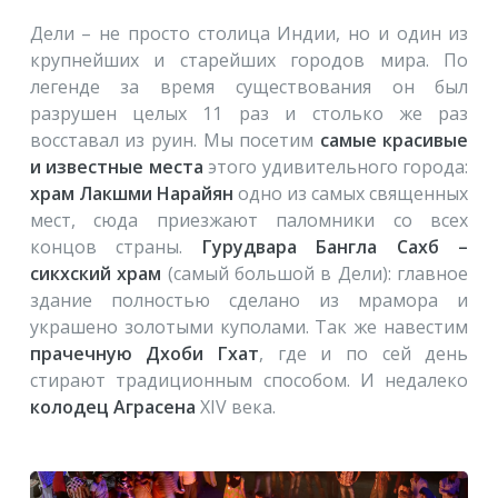
Дели – не просто столица Индии, но и один из
крупнейших и старейших городов мира. По
легенде за время существования он был
разрушен целых 11 раз и столько же раз
восставал из руин. Мы посетим
самые красивые
и известные места
этого удивительного города:
храм Лакшми Нарайян
одно из самых священных
мест, сюда приезжают паломники со всех
концов страны.
Гурудвара Бангла Сахб –
сикхский храм
(самый большой в Дели): главное
здание полностью сделано из мрамора и
украшено золотыми куполами. Так же навестим
прачечную Дхоби Гхат
, где и по сей день
стирают традиционным способом. И недалеко
колодец Аграсена
XIV века.