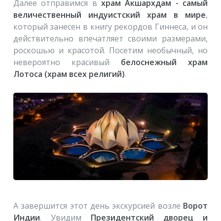
Далее отправимся в
храм Акшархдам - самый
величественный индуистский храм в мире
,
который занесен в книгу рекордов Гиннеса, и он
действительно впечатляет своими размерами,
роскошью и красотой. Посетим необычный, но
невероятно красивый
белоснежный храм
Лотоса (храм всех религий)
.
А завершится этот день экскурсией возле
Ворот
Индии
. Увидим
Президентский дворец и