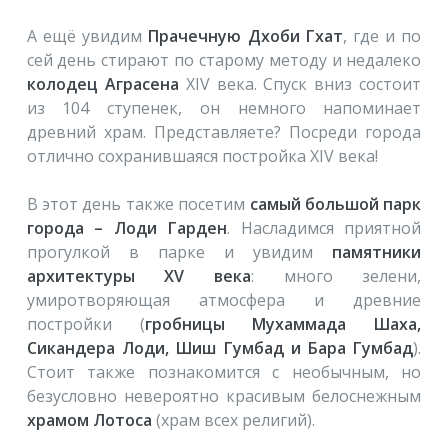
А ещё увидим
Прачечную Дхоби Гхат
, где и по
сей день стирают по старому методу и недалеко
колодец Аграсена
XIV века. Спуск вниз состоит
из 104 ступенек, он немного напоминает
древний храм. Представляете? Посреди города
отлично сохранившаяся постройка XIV века!
В этот день также посетим
самый большой парк
города – Лоди Гарден
. Насладимся приятной
прогулкой в парке и увидим
памятники
архитектуры XV века
: много зелени,
умиротворяющая атмосфера и древние
постройки (
гробницы Мухаммада Шаха,
Сикандера Лоди, Шиш Гумбад и Бара Гумбад
).
Стоит также познакомится с необычным, но
безусловно невероятно красивым белоснежным
храмом Лотоса
(храм всех религий).